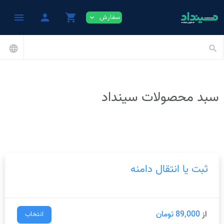
menu
person
shopping_cart
سفارش
expand_more
language
search
سبد محصولات سینداد
ثبت یا انتقال دامنه
از
89,000 تومان
انتخاب