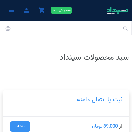
menu
person
shopping_cart
سفارش
expand_more
language
search
سبد محصولات سینداد
ثبت یا انتقال دامنه
از
89,000 تومان
انتخاب