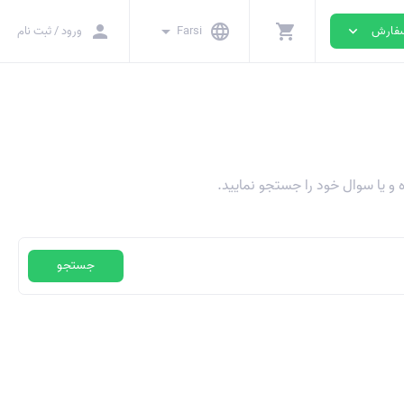
person
arrow_drop_down
language
shopping_cart
Farsi
ورود / ثبت نام
فارش
expand_more
 و یا سوال خود را جستجو نمایید.
جستجو