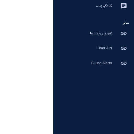
chat
گفتگو زنده
سایر
link
تقویم رویدادها
link
User API
link
Billing Alerts